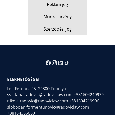
Reklám jog
Munkatörvény
Szerződési jog
ELÉRHETŐSÉGEI
List Ferenca 25, 24300 Topolya
svetlana.radovic@radoviclaw.com
+381604249979
nikola.radovic@radoviclaw.com
+381604219996
slobodan.formentunovic@radoviclaw.com
+381643666601