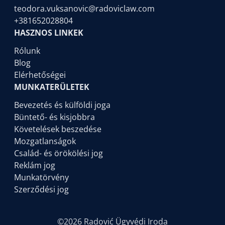
teodora.vuksanovic@radoviclaw.com
+381652028804
HASZNOS LINKEK
Rólunk
Blog
Elérhetőségei
MUNKATERÜLETEK
Bevezetés és külföldi joga
Büntető- és kisjobbra
Követelések beszedése
Mozgatlanságok
Család- és örökölési jog
Reklám jog
Munkatörvény
Szerződési jog
©2026 Radović Ügyvédi Iroda