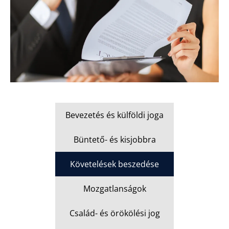
Bevezetés és külföldi joga
Büntető- és kisjobbra
Követelések beszedése
Mozgatlanságok
Család- és örökölési jog