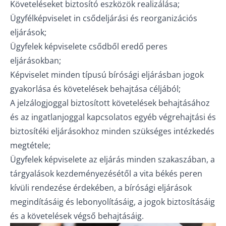
Követeléseket biztosító eszközök realizálása;
Ügyfélképviselet in csődeljárási és reorganizációs
eljárások;
Ügyfelek képviselete csődből eredő peres
eljárásokban;
Képviselet minden típusú bírósági eljárásban jogok
gyakorlása és követelések behajtása céljából;
A jelzálogjoggal biztosított követelések behajtásához
és az ingatlanjoggal kapcsolatos egyéb végrehajtási és
biztosítéki eljárásokhoz minden szükséges intézkedés
megtétele;
Ügyfelek képviselete az eljárás minden szakaszában, a
tárgyalások kezdeményezésétől a vita békés peren
kívüli rendezése érdekében, a bírósági eljárások
megindításáig és lebonyolításáig, a jogok biztosításáig
és a követelések végső behajtásáig.