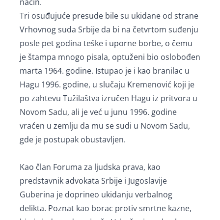
način.
Tri osuđujuće presude bile su ukidane od strane
Vrhovnog suda Srbije da bi na četvrtom suđenju
posle pet godina teške i uporne borbe, o čemu
je štampa mnogo pisala, optuženi bio oslobođen
marta 1964. godine. Istupao je i kao branilac u
Hagu 1996. godine, u slučaju Kremenović koji je
po zahtevu Tužilaštva izručen Hagu iz pritvora u
Novom Sadu, ali je već u junu 1996. godine
vraćen u zemlju da mu se sudi u Novom Sadu,
gde je postupak obustavljen.
Kao član Foruma za ljudska prava, kao
predstavnik advokata Srbije i Jugoslavije
Guberina je doprineo ukidanju verbalnog
delikta. Poznat kao borac protiv smrtne kazne,