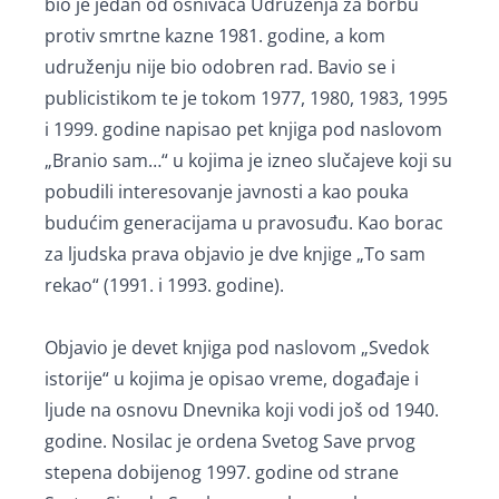
bio je jedan od osnivača Udruženja za borbu
protiv smrtne kazne 1981. godine, a kom
udruženju nije bio odobren rad. Bavio se i
publicistikom te je tokom 1977, 1980, 1983, 1995
i 1999. godine napisao pet knjiga pod naslovom
„Branio sam…“ u kojima je izneo slučajeve koji su
pobudili interesovanje javnosti a kao pouka
budućim generacijama u pravosuđu. Kao borac
za ljudska prava objavio je dve knjige „To sam
rekao“ (1991. i 1993. godine).
Objavio je devet knjiga pod naslovom „Svedok
istorije“ u kojima je opisao vreme, događaje i
ljude na osnovu Dnevnika koji vodi još od 1940.
godine. Nosilac je ordena Svetog Save prvog
stepena dobijenog 1997. godine od strane