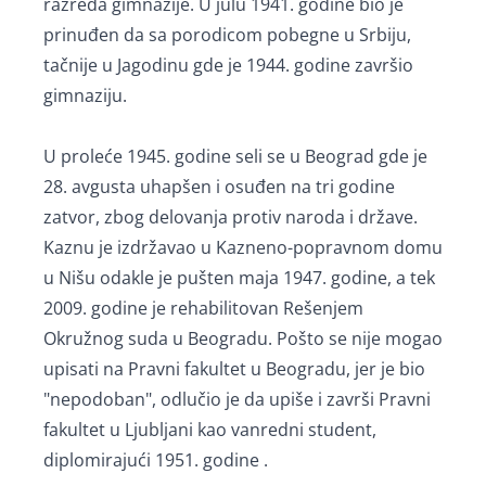
razreda gimnazije. U julu 1941. godine bio je
prinuđen da sa porodicom pobegne u Srbiju,
tačnije u Jagodinu gde je 1944. godine završio
gimnaziju.
U proleće 1945. godine seli se u Beograd gde je
28. avgusta uhapšen i osuđen na tri godine
zatvor, zbog delovanja protiv naroda i države.
Kaznu je izdržavao u Kazneno-popravnom domu
u Nišu odakle je pušten maja 1947. godine, a tek
2009. godine je rehabilitovan Rešenjem
Okružnog suda u Beogradu. Pošto se nije mogao
upisati na Pravni fakultet u Beogradu, jer je bio
"nepodoban", odlučio je da upiše i završi Pravni
fakultet u Ljubljani kao vanredni student,
diplomirajući 1951. godine .