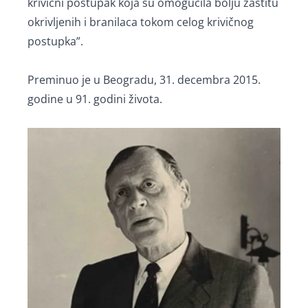
krivični postupak koja su omogućila bolju zaštitu
okrivljenih i branilaca tokom celog krivičnog
postupka”.
Preminuo je u Beogradu, 31. decembra 2015.
godine u 91. godini života.