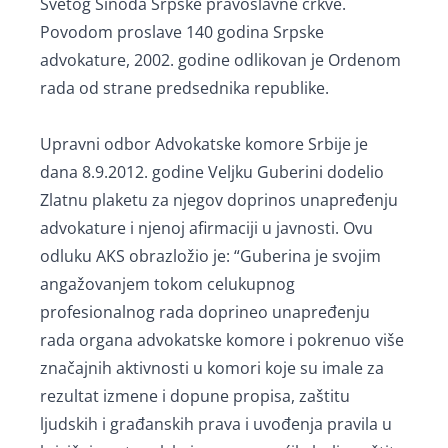
Svetog Sinoda Srpske pravoslavne crkve.
Povodom proslave 140 godina Srpske
advokature, 2002. godine odlikovan je Ordenom
rada od strane predsednika republike.
Upravni odbor Advokatske komore Srbije je
dana 8.9.2012. godine Veljku Guberini dodelio
Zlatnu plaketu za njegov doprinos unapređenju
advokature i njenoj afirmaciji u javnosti. Ovu
odluku AKS obrazložio je: “Guberina je svojim
angažovanjem tokom celukupnog
profesionalnog rada doprineo unapređenju
rada organa advokatske komore i pokrenuo više
značajnih aktivnosti u komori koje su imale za
rezultat izmene i dopune propisa, zaštitu
ljudskih i građanskih prava i uvođenja pravila u