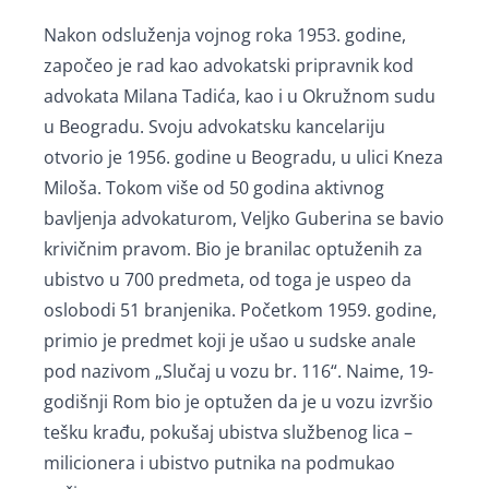
Nakon odsluženja vojnog roka 1953. godine,
započeo je rad kao advokatski pripravnik kod
advokata Milana Tadića, kao i u Okružnom sudu
u Beogradu. Svoju advokatsku kancelariju
otvorio je 1956. godine u Beogradu, u ulici Kneza
Miloša. Tokom više od 50 godina aktivnog
bavljenja advokaturom, Veljko Guberina se bavio
krivičnim pravom. Bio je branilac optuženih za
ubistvo u 700 predmeta, od toga je uspeo da
oslobodi 51 branjenika. Početkom 1959. godine,
primio je predmet koji je ušao u sudske anale
pod nazivom „Slučaj u vozu br. 116“. Naime, 19-
godišnji Rom bio je optužen da je u vozu izvršio
tešku krađu, pokušaj ubistva službenog lica –
milicionera i ubistvo putnika na podmukao