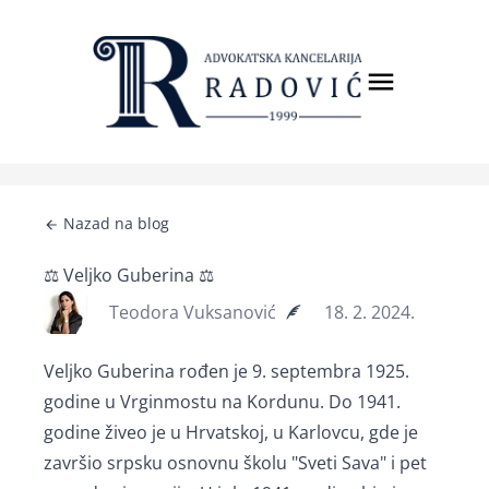
Nazad na blog
⚖️ Veljko Guberina ⚖️
Teodora Vuksanović
18. 2. 2024.
Veljko Guberina rođen je 9. septembra 1925.
godine u Vrginmostu na Kordunu. Do 1941.
godine živeo je u Hrvatskoj, u Karlovcu, gde je
završio srpsku osnovnu školu "Sveti Sava" i pet