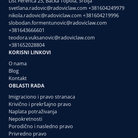
List Ferenca 25, Bačka Topola, Srbija
svetlana.radovic@radoviclaw.com
+381604249979
nikola.radovic@radoviclaw.com
+381604219996
slobodan.formentunovic@radoviclaw.com
+381643666601
teodora.vuksanovic@radoviclaw.com
+381652028804
KORISNI LINKOVI
O nama
Blog
Kontakt
OBLASTI RADA
Imigraciono i pravo stranaca
Krivično i prekršajno pravo
Naplata potraživanja
Nepokretnosti
Porodično i nasledno pravo
Privredno pravo